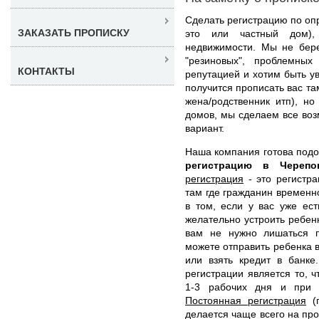
Сделать регистрацию по оп
ЗАКАЗАТЬ ПРОПИСКУ
это или частный дом),
недвижимости. Мы не бере
"резиновых", проблемны
КОНТАКТЫ
репутацией и хотим быть ув
получится прописать вас та
жена/родственник итп), н
домов, мы сделаем все во
вариант.
Наша компания готова под
регистрацию в Череп
регистрация
- это регистра
там где гражданин временн
в том, если у вас уже ес
желательно устроить ребенк
вам не нужно лишаться п
можете отправить ребенка в
или взять кредит в банк
регистрации является то,
1-3 рабочих дня и при 
Постоянная регистрация
(п
делается чаще всего на пр