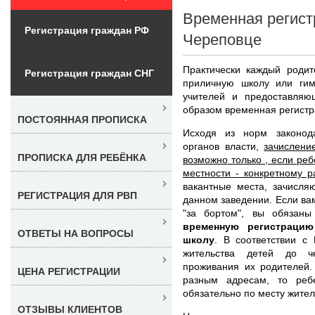
Временная регист
Регистрация граждан РФ
Череповце
Практически каждый родит
Регистрация граждан СНГ
приличную школу или гим
учителей и предоставляю
образом временная регистр
ПОСТОЯННАЯ ПРОПИСКА
Исходя из норм законод
органов власти,
зачислени
ПРОПИСКА ДЛЯ РЕБЁНКА
возможно только , если ре
местности - конкретному р
вакантные места, зачисля
РЕГИСТРАЦИЯ ДЛЯ РВП
данном заведении. Если ва
"за бортом", вы обязаны
временную регистраци
ОТВЕТЫ НА ВОПРОСЫ
школу
. В соответствии с
жительства детей до че
проживания их родителей.
ЦЕНА РЕГИСТРАЦИИ
разным адресам, то реб
обязательно по месту жител
ОТЗЫВЫ КЛИЕНТОВ